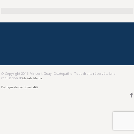
© Copyright 2016. Vincent Guay, Ostéopathe. Tous droits réservés. Une
réalisation d'
Alvéole Média.
Politique de confidentialité