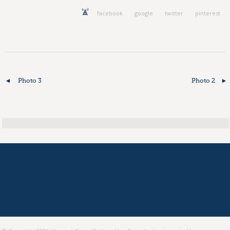
facebook
google
twitter
pinterest
Photo 3
Photo 2